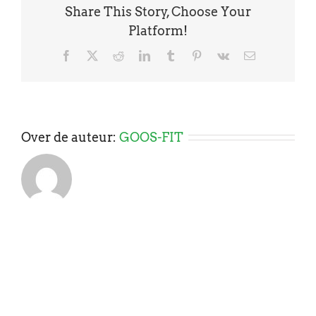
Share This Story, Choose Your
Platform!
Facebook
X
Reddit
LinkedIn
Tumblr
Pinterest
Vk
E-
mail
Over de auteur:
GOOS-FIT