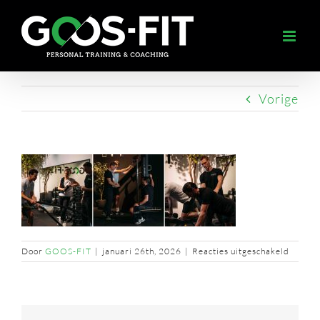
Ga
naar
inhoud
Vorige
voor
Door
GOOS-FIT
|
januari 26th, 2026
|
Reacties uitgeschakeld